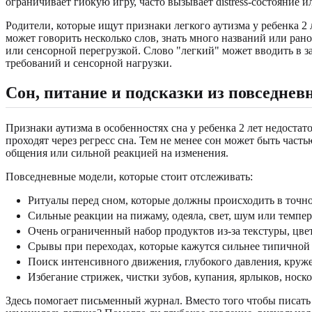
ограничивает гибкую игру, часто вызывает distress-состояние 
Родители, которые ищут признаки легкого аутизма у ребенка 2
может говорить несколько слов, знать много названий или ран
или сенсорной перегрузкой. Слово "легкий" может вводить в з
требований и сенсорной нагрузки.
Сон, питание и подсказки из повседнев
Признаки аутизма в особенностях сна у ребенка 2 лет недост
проходят через регресс сна. Тем не менее сон может быть час
общения или сильной реакцией на изменения.
Повседневные модели, которые стоит отслеживать:
Ритуалы перед сном, которые должны происходить в точн
Сильные реакции на пижаму, одеяла, свет, шум или темпе
Очень ограниченный набор продуктов из-за текстуры, цвет
Срывы при переходах, которые кажутся сильнее типичной
Поиск интенсивного движения, глубокого давления, круж
Избегание стрижек, чистки зубов, купания, ярлыков, носк
Здесь помогает письменный журнал. Вместо того чтобы писать "