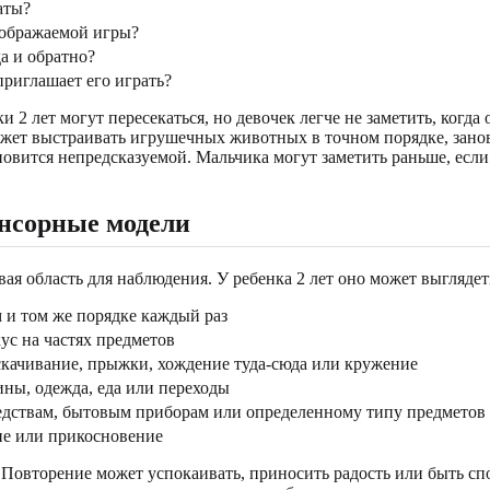
аты?
оображаемой игры?
а и обратно?
приглашает его играть?
и 2 лет могут пересекаться, но девочек легче не заметить, когда
жет выстраивать игрушечных животных в точном порядке, занов
ановится непредсказуемой. Мальчика могут заметить раньше, есл
енсорные модели
я область для наблюдения. У ребенка 2 лет оно может выглядеть
 и том же порядке каждый раз
ус на частях предметов
скачивание, прыжки, хождение туда-сюда или кружение
ины, одежда, еда или переходы
едствам, бытовым приборам или определенному типу предметов
ние или прикосновение
Повторение может успокаивать, приносить радость или быть спос