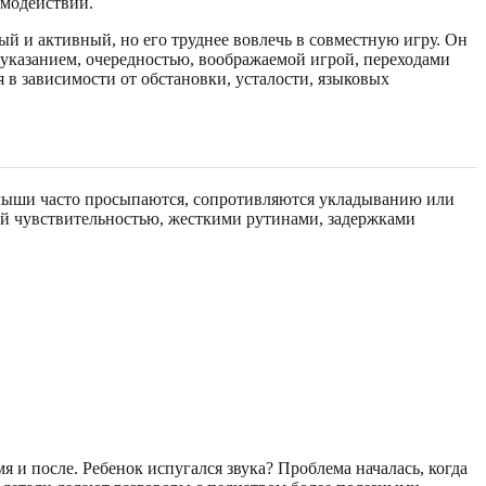
имодействии.
ый и активный, но его труднее вовлечь в совместную игру. Он
с указанием, очередностью, воображаемой игрой, переходами
 в зависимости от обстановки, усталости, языковых
малыши часто просыпаются, сопротивляются укладыванию или
рной чувствительностью, жесткими рутинами, задержками
 и после. Ребенок испугался звука? Проблема началась, когда