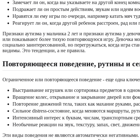
Замечает ли он, когда вы указываете на другой конец комн
Подражает ли он простым действиям, звукам или идеям в
Нравятся ли ему игры по очереди, например катать мяч туд
Реагирует ли он, когда другой ребенок расстроен, рад или 
Признаки аутизма у мальчика 2 лет и признаки аутизма у девочк
или показывают более тихую повторяющуюся игру. Девочка мо
социально заинтересованной, но перегружаться, когда игра ст
видимы. Это тенденции, а не правила.
Повторяющееся поведение, рутины и с
Ограниченное или повторяющееся поведение - еще одна ключева
Выстраивание игрушек или сортировка предметов в одном
Вращение колес, открывание и закрывание дверей или фок
Повторение движений тела, таких как махание руками, ра
Сильное distress-состояние, когда меняются маршруты, рут
Интенсивный интерес к буквам, числам, транспортным ср
Необычные реакции на звук, текстуру, запах, свет, движе
Эти виды поведения не являются автоматически негативными. 