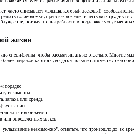
или появляется вместе с различиями в общении и социальном вза
 лет, часто описывают малыша, который ласковый, сообразительн
о решать головоломки, при этом все еще испытывать трудности 
аблуждение, потому что потребности в поддержке могут меняться
ной жизни
аточно специфичны, чтобы рассматривать их отдельно. Многие 
тью более широкой картины, когда он появляется вместе с сенсо
ом порядке
ратуру комнаты
а, запаха или бренда
 фрустрации
ения или столкновений
ов или определенных звуков
укладывание невозможно", отметьте, что произошло до, во время