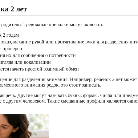
ка 2 лет
 родители. Тревожные признаки могут включать:
к 2 годам
показ, махание рукой или протягивание руки для разделения инт
е проверен
ния их для сообщения о потребности
взгляда или вокализации
тается начать простой взаимный обмен
ение для разделения внимания. Например, ребенок 2 лет может у
овместного внимания редок, это стоит записать.
я речь. Другие могут называть буквы, формы, числа или предме
е с другим человеком. Такие смешанные профили являются одно