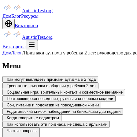
AutisticTest.org
Дом
Блог
Ресурсы
Викторина
AutisticTest.org
Викторина
Дом
/
Блог
/
Признаки аутизма у ребенка 2 лет: руководство для р
Menu
Как могут выглядеть признаки аутизма в 2 года
Тревожные признаки в общении у ребенка 2 лет
Социальная игра, зрительный контакт и совместное внимание
Повторяющееся поведение, рутины и сенсорные модели
Сон, питание и подсказки из повседневной жизни
Родительский список наблюдений на ближайшие две недели
Когда говорить с педиатром
Как использовать эти признаки, не спеша с ярлыками
Частые вопросы