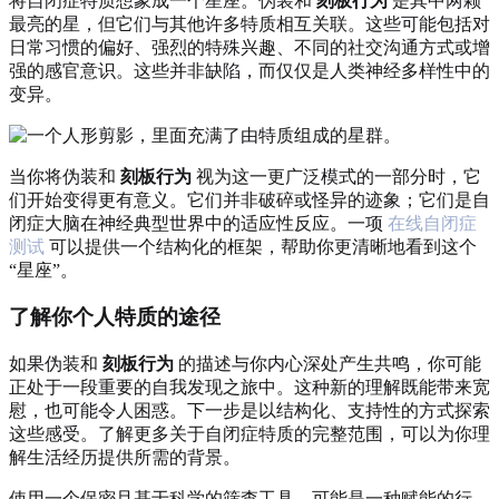
将自闭症特质想象成一个星座。伪装和
刻板行为
是其中两颗
最亮的星，但它们与其他许多特质相互关联。这些可能包括对
日常习惯的偏好、强烈的特殊兴趣、不同的社交沟通方式或增
强的感官意识。这些并非缺陷，而仅仅是人类神经多样性中的
变异。
当你将伪装和
刻板行为
视为这一更广泛模式的一部分时，它
们开始变得更有意义。它们并非破碎或怪异的迹象；它们是自
闭症大脑在神经典型世界中的适应性反应。一项
在线自闭症
测试
可以提供一个结构化的框架，帮助你更清晰地看到这个
“星座”。
了解你个人特质的途径
如果伪装和
刻板行为
的描述与你内心深处产生共鸣，你可能
正处于一段重要的自我发现之旅中。这种新的理解既能带来宽
慰，也可能令人困惑。下一步是以结构化、支持性的方式探索
这些感受。了解更多关于自闭症特质的完整范围，可以为你理
解生活经历提供所需的背景。
使用一个保密且基于科学的筛查工具，可能是一种赋能的行