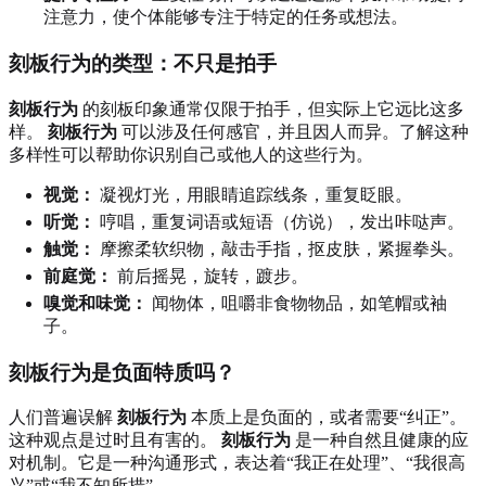
注意力，使个体能够专注于特定的任务或想法。
刻板行为的类型：不只是拍手
刻板行为
的刻板印象通常仅限于拍手，但实际上它远比这多
样。
刻板行为
可以涉及任何感官，并且因人而异。了解这种
多样性可以帮助你识别自己或他人的这些行为。
视觉：
凝视灯光，用眼睛追踪线条，重复眨眼。
听觉：
哼唱，重复词语或短语（仿说），发出咔哒声。
触觉：
摩擦柔软织物，敲击手指，抠皮肤，紧握拳头。
前庭觉：
前后摇晃，旋转，踱步。
嗅觉和味觉：
闻物体，咀嚼非食物物品，如笔帽或袖
子。
刻板行为是负面特质吗？
人们普遍误解
刻板行为
本质上是负面的，或者需要“纠正”。
这种观点是过时且有害的。
刻板行为
是一种自然且健康的应
对机制。它是一种沟通形式，表达着“我正在处理”、“我很高
兴”或“我不知所措”。