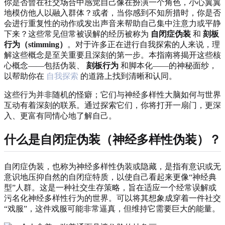
你是否曾在社交场合中感觉自己像在扮演一个角色，小心翼翼
地模仿他人以融入群体？或者，当你感到不知所措时，你是否
会进行重复性的动作或发出声音来帮助自己集中注意力或平静
下来？这些常见但常被误解的经历被称为
自闭症伪装
和
刻板
行为（stimming）
。对于许多正在进行自我探索的人来说，理
解这些概念是至关重要且深刻的第一步。本指南将揭开这些核
心概念——包括伪装、
刻板行为
和脚本化——的神秘面纱，
以帮助你在
自我探索
的道路上找到清晰和认同。
这些行为并非随机的怪癖；它们与神经多样性大脑如何与世界
互动有着深刻的联系。通过探索它们，你将打开一扇门，更深
入、更富有同情心地了解自己。
什么是自闭症伪装（神经多样性伪装）？
自闭症伪装，也称为神经多样性伪装或隐藏，是指有意识或无
意识地压抑自然的自闭症特质，以使自己看起来更像“神经典
型”人群。这是一种社交生存策略，旨在适应一个经常误解或
污名化神经多样性行为的世界。可以将其想象成穿着一件社交
“戏服”，这件戏服可能非常逼真，但维持它需要巨大的能量。