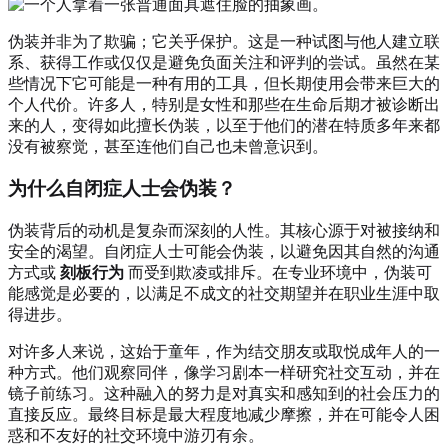
伪装并非为了欺骗；它关乎保护。这是一种试图与他人建立联
系、获得工作或仅仅是避免负面关注和评判的尝试。虽然在某
些情况下它可能是一种有用的工具，但长期使用会带来巨大的
个人代价。许多人，特别是女性和那些在生命后期才被诊断出
来的人，变得如此擅长伪装，以至于他们的潜在特质多年来都
没有被察觉，甚至连他们自己也未曾意识到。
为什么自闭症人士会伪装？
伪装背后的动机是复杂而深刻的人性。其核心源于对被接纳和
安全的渴望。自闭症人士可能会伪装，以避免因其自然的沟通
方式或
刻板行为
而受到欺凌或排斥。在专业环境中，伪装可
能感觉是必要的，以满足不成文的社交期望并在职业生涯中取
得进步。
对许多人来说，这始于童年，作为结交朋友或取悦成年人的一
种方式。他们观察同伴，像学习剧本一样研究社交互动，并在
镜子前练习。这种融入的努力是对真实和感知到的社会压力的
直接反应。最终目标是最大程度地减少摩擦，并在可能令人困
惑和不友好的社交环境中游刃有余。