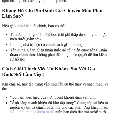
định hướng cho các quyết định tiếp theo.
Không Đủ Chi Phí Đánh Giá Chuyên Môn Phải
Làm Sao?
Nếu gặp khó khăn tài chính, bạn có thể:
Tìm đến phòng khám đại học (chi phí thấp do sinh viên thực
hiện dưới giám sát)
Liên hệ nhà trị liệu có chính sách giá linh hoạt
Tận dụng giá trị từ tự nhận thức để cải thiện cuộc sống Chẩn
đoán chính thức không phải điều kiện tiên quyết để tìm kiếm
sự hỗ trợ.
Cách Giải Thích Việc Tự Khám Phá Với Gia
Đình/Nơi Làm Việc?
Khi chia sẻ, hãy tập trung vào nhu cầu cụ thể thay vì nhãn mác. Ví
dụ:
"Tôi làm việc hiệu quả hơn trong không gian yên tĩnh"
"Ánh sáng mạnh khiến tôi khó tập trung" Cung cấp tài liệu từ
nguồn uy tín và chuẩn bị tâm lý cho các phản ứng khác nhau.
Bài kiểm tra đặc điểm tự kỷ
giúp bạn diễn đạt trải nghiệm rõ