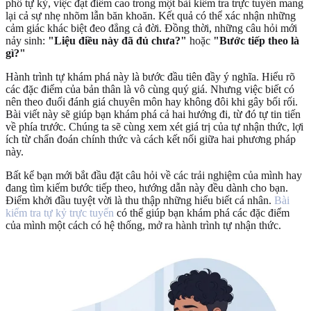
phổ tự kỷ, việc đạt điểm cao trong một bài kiểm tra trực tuyến mang
lại cả sự nhẹ nhõm lẫn băn khoăn. Kết quả có thể xác nhận những
cảm giác khác biệt đeo đẳng cả đời. Đồng thời, những câu hỏi mới
nảy sinh:
"Liệu điều này đã đủ chưa?"
hoặc
"Bước tiếp theo là
gì?"
Hành trình tự khám phá này là bước đầu tiên đầy ý nghĩa. Hiểu rõ
các đặc điểm của bản thân là vô cùng quý giá. Nhưng việc biết có
nên theo đuổi đánh giá chuyên môn hay không đôi khi gây bối rối.
Bài viết này sẽ giúp bạn khám phá cả hai hướng đi, từ đó tự tin tiến
về phía trước. Chúng ta sẽ cùng xem xét giá trị của tự nhận thức, lợi
ích từ chẩn đoán chính thức và cách kết nối giữa hai phương pháp
này.
Bất kể bạn mới bắt đầu đặt câu hỏi về các trải nghiệm của mình hay
đang tìm kiếm bước tiếp theo, hướng dẫn này đều dành cho bạn.
Điểm khởi đầu tuyệt vời là thu thập những hiểu biết cá nhân.
Bài
kiểm tra tự kỷ trực tuyến
có thể giúp bạn khám phá các đặc điểm
của mình một cách có hệ thống, mở ra hành trình tự nhận thức.