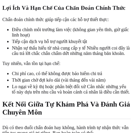
Lợi Ích Và Hạn Chế Của Chẩn Đoán Chính Thức
Chẩn đoán chính thức giúp tiếp cận các hỗ trợ thiết thực:
Điều chỉnh môi trường làm việc (không gian yên tĩnh, giờ giấc
linh hoạt)
Tiếp cận dịch vụ hỗ trợ người khuyết tật
Nhận sự thấu hiểu từ nhà cung cấp y tế Nhiều người coi đây là
câu trả lời chắc chắn chấm dứt những năm tháng băn khoăn.
Tuy nhiên, vẫn tồn tại hạn chế:
Chi phí cao, có thể không được bảo hiểm chi trả
Thời gian chờ đợi kéo dài (vài tháng đến vài năm)
Lo ngại về kỳ thị hoặc phân biệt đối xử Cân nhắc những yếu
tố này dựa trên nhu cầu và hoàn cảnh cá nhân là điều cần thiết.
Kết Nối Giữa Tự Khám Phá Và Đánh Giá
Chuyên Môn
Dù có theo đuổi chẩn đoán hay không, hành trình tự nhận thức vẫn
tiếp tục mang giá trị riêng. Bạn hoàn toàn có thể: