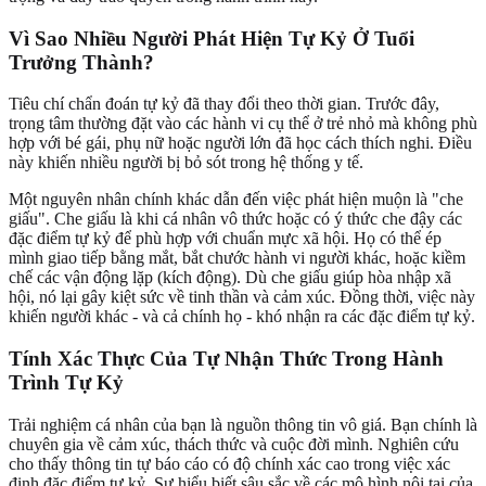
Vì Sao Nhiều Người Phát Hiện Tự Kỷ Ở Tuổi
Trưởng Thành?
Tiêu chí chẩn đoán tự kỷ đã thay đổi theo thời gian. Trước đây,
trọng tâm thường đặt vào các hành vi cụ thể ở trẻ nhỏ mà không phù
hợp với bé gái, phụ nữ hoặc người lớn đã học cách thích nghi. Điều
này khiến nhiều người bị bỏ sót trong hệ thống y tế.
Một nguyên nhân chính khác dẫn đến việc phát hiện muộn là "che
giấu". Che giấu là khi cá nhân vô thức hoặc có ý thức che đậy các
đặc điểm tự kỷ để phù hợp với chuẩn mực xã hội. Họ có thể ép
mình giao tiếp bằng mắt, bắt chước hành vi người khác, hoặc kiềm
chế các vận động lặp (kích động). Dù che giấu giúp hòa nhập xã
hội, nó lại gây kiệt sức về tinh thần và cảm xúc. Đồng thời, việc này
khiến người khác - và cả chính họ - khó nhận ra các đặc điểm tự kỷ.
Tính Xác Thực Của Tự Nhận Thức Trong Hành
Trình Tự Kỷ
Trải nghiệm cá nhân của bạn là nguồn thông tin vô giá. Bạn chính là
chuyên gia về cảm xúc, thách thức và cuộc đời mình. Nghiên cứu
cho thấy thông tin tự báo cáo có độ chính xác cao trong việc xác
định đặc điểm tự kỷ. Sự hiểu biết sâu sắc về các mô hình nội tại của