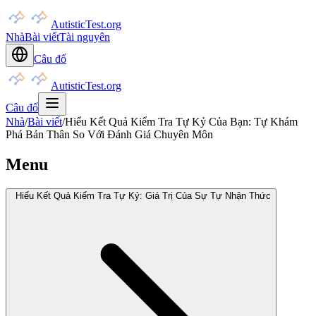
AutisticTest.org
Nhà
Bài viết
Tài nguyên
Câu đố
AutisticTest.org
Câu đố
Nhà
/
Bài viết
/
Hiểu Kết Quả Kiểm Tra Tự Kỷ Của Bạn: Tự Khám
Phá Bản Thân So Với Đánh Giá Chuyên Môn
Menu
Hiểu Kết Quả Kiểm Tra Tự Kỷ: Giá Trị Của Sự Tự Nhận Thức