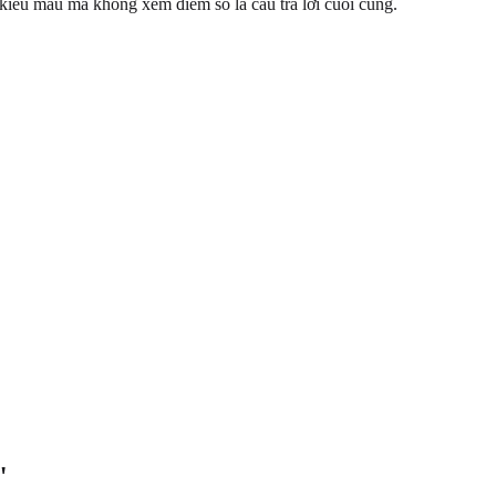
 kiểu mẫu mà không xem điểm số là câu trả lời cuối cùng.
"