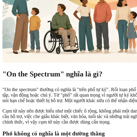
"On the Spectrum" nghĩa là gì?
"On the spectrum" thường có nghĩa là "trên phổ tự kỷ". Rối loạn phổ tự
tập, vận động hoặc chú ý. Từ "phổ" rất quan trọng vì người tự kỷ khô
nói hạn chế hoặc thiết bị hỗ trợ. Một người khác nữa có thể nhận diện
Cụm từ này nên được hiểu như một chiếc ô rộng, không phải một danh
cầu hỗ trợ, việc che giấu khác biệt, văn hóa, tuổi tác và những trả
chính thức, vì vậy cụm từ này cần được dùng cẩn trọng.
Phổ không có nghĩa là một đường thẳng