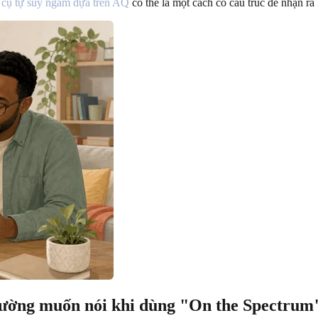
 cụ tự suy ngẫm dựa trên AQ
có thể là một cách có cấu trúc để nhận ra
hường muốn nói khi dùng "On the Spectrum