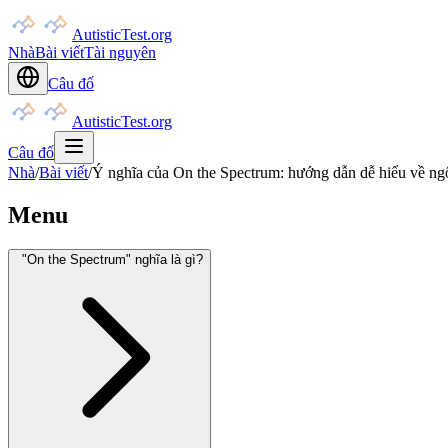
AutisticTest.org
Nhà
Bài viết
Tài nguyên
Câu đố
AutisticTest.org
Câu đố
Nhà
/
Bài viết
/
Ý nghĩa của On the Spectrum: hướng dẫn dễ hiểu về ng
Menu
"On the Spectrum" nghĩa là gì?