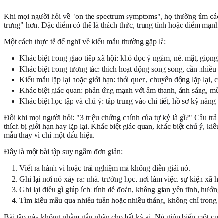
Khi mọi người hỏi về "on the spectrum symptoms", họ thường tìm các
trưng" hơn. Đặc điểm có thể là thách thức, trung tính hoặc điểm mạnh
Một cách thực tế để nghĩ về kiểu mẫu thường gặp là:
Khác biệt trong giao tiếp xã hội: khó đọc ý ngầm, nét mặt, giọn
Khác biệt trong tương tác: thích hoạt động song song, cần nhiều 
Kiểu mẫu lặp lại hoặc giới hạn: thói quen, chuyển động lặp lại, c
Khác biệt giác quan: phản ứng mạnh với âm thanh, ánh sáng, mùi
Khác biệt học tập và chú ý: tập trung vào chi tiết, hồ sơ kỹ n
Đôi khi mọi người hỏi: "3 triệu chứng chính của tự kỷ là gì?" Câu trả 
thích bị giới hạn hay lặp lại. Khác biệt giác quan, khác biệt chú ý, k
mẫu thay vì chỉ một dấu hiệu.
Đây là một bài tập suy ngẫm đơn giản:
Viết ra hành vi hoặc trải nghiệm mà không diễn giải nó.
Ghi lại nơi nó xảy ra: nhà, trường học, nơi làm việc, sự kiện xã 
Ghi lại điều gì giúp ích: tính dễ đoán, không gian yên tĩnh, hướ
Tìm kiểu mẫu qua nhiều tuần hoặc nhiều tháng, không chỉ trong
Bài tập này không nhằm gắn nhãn cho bất kỳ ai. Nó giúp biến một cụm