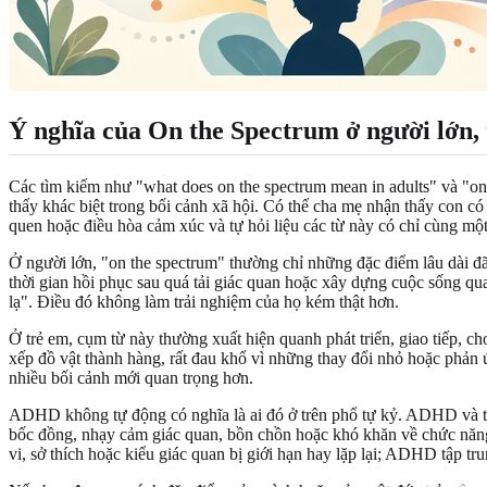
Ý nghĩa của On the Spectrum ở người lớn,
Các tìm kiếm như "what does on the spectrum mean in adults" và "o
thấy khác biệt trong bối cảnh xã hội. Có thể cha mẹ nhận thấy con c
quen hoặc điều hòa cảm xúc và tự hỏi liệu các từ này có chỉ cùng mộ
Ở người lớn, "on the spectrum" thường chỉ những đặc điểm lâu dài đã b
thời gian hồi phục sau quá tải giác quan hoặc xây dựng cuộc sống qu
lạ". Điều đó không làm trải nghiệm của họ kém thật hơn.
Ở trẻ em, cụm từ này thường xuất hiện quanh phát triển, giao tiếp, chơ
xếp đồ vật thành hàng, rất đau khổ vì những thay đổi nhỏ hoặc phản 
nhiều bối cảnh mới quan trọng hơn.
ADHD không tự động có nghĩa là ai đó ở trên phổ tự kỷ. ADHD và tự 
bốc đồng, nhạy cảm giác quan, bồn chồn hoặc khó khăn về chức năng 
vi, sở thích hoặc kiểu giác quan bị giới hạn hay lặp lại; ADHD tập 