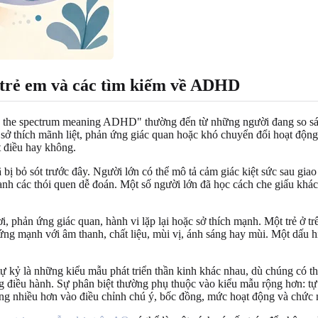
 trẻ em và các tìm kiếm về ADHD
n the spectrum meaning ADHD" thường đến từ những người đang so sán
ó sở thích mãnh liệt, phản ứng giác quan hoặc khó chuyển đổi hoạt độ
t điều hay không.
ị bỏ sót trước đây. Người lớn có thể mô tả cảm giác kiệt sức sau giao 
anh các thói quen dễ đoán. Một số người lớn đã học cách che giấu khác 
i, phản ứng giác quan, hành vi lặp lại hoặc sở thích mạnh. Một trẻ ở trên
ứng mạnh với âm thanh, chất liệu, mùi vị, ánh sáng hay mùi. Một dấu h
kỷ là những kiểu mẫu phát triển thần kinh khác nhau, dù chúng có thể
điều hành. Sự phân biệt thường phụ thuộc vào kiểu mẫu rộng hơn: tự k
trung nhiều hơn vào điều chỉnh chú ý, bốc đồng, mức hoạt động và chức