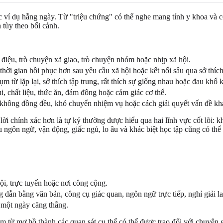
 ví dụ hằng ngày. Từ "triệu chứng" có thể nghe mang tính y khoa và 
 tùy theo bối cảnh.
g điệu, trò chuyện xã giao, trò chuyện nhóm hoặc nhịp xã hội.
thời gian hồi phục hơn sau yêu cầu xã hội hoặc kết nối sâu qua sở thíc
ụm từ lặp lại, sở thích tập trung, rất thích sự giống nhau hoặc đau khổ k
, chất liệu, thức ăn, đám đông hoặc cảm giác cơ thể.
ăng không đồng đều, khó chuyển nhiệm vụ hoặc cách giải quyết vấn đề k
lời chính xác hơn là tự kỷ thường được hiểu qua hai lĩnh vực cốt lõi: kh
iểu ngôn ngữ, vận động, giấc ngủ, lo âu và khác biệt học tập cũng có th
hội, trực tuyến hoặc nơi công cộng.
ng dẫn bằng văn bản, công cụ giác quan, ngôn ngữ trực tiếp, nghỉ giải l
 một ngày căng thẳng.
 từ mơ hồ thành các quan sát cụ thể có thể được trao đổi với chuyên g