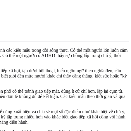
h các kiểu mẫu trong đời sống thực. Có thể một người lớn luôn cảm
ng. Có thể một người có ADHD thấy sự chồng lấp trong chú ý, thói
tiếp xã hội, tập dượt hội thoại, hiểu ngôn ngữ theo nghĩa đen, cần
biệt giỏi đến mức người khác chỉ thấy căng thẳng, kiệt sức hoặc "kỳ
 phổ có thể tránh giao tiếp mắt, dùng ít cử chỉ hơn, lặp lại cụm từ,
iệu đơn lẻ không đủ để kết luận. Các kiểu mẫu theo thời gian và qua
 cùng xuất hiện và chia sẻ một số đặc điểm như khác biệt về chú ý,
ỷ tập trung nhiều hơn vào khác biệt giao tiếp xã hội cộng với hành
 năng điều hành.