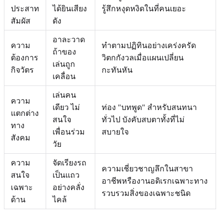
ประสาท
ได้ยินเสียง
รู้สึกหงุดหงิดในที่คนเยอะ
สัมผัส
ดัง
อาละวาด
ความ
ทำตามปฏิทินอย่างเคร่งครัด
ถ้าของ
ต้องการ
วิตกกังวลเมื่อแผนเปลี่ยน
เล่นถูก
กิจวัตร
กะทันหัน
เคลื่อน
เล่นคน
ความ
เดียว ไม่
ท่อง "บทพูด" สำหรับสนทนา
แตกต่าง
สนใจ
ทั่วไป บังคับสบตาทั้งที่ไม่
ทาง
เพื่อนร่วม
สบายใจ
สังคม
วัย
ความ
จัดเรียงรถ
ความเชี่ยวชาญลึกในสาขา
สนใจ
เป็นแถว
อาชีพหรืองานอดิเรกเฉพาะทาง
เฉพาะ
อย่างคลั่ง
รวบรวมสิ่งของเฉพาะชนิด
ด้าน
ไคล้