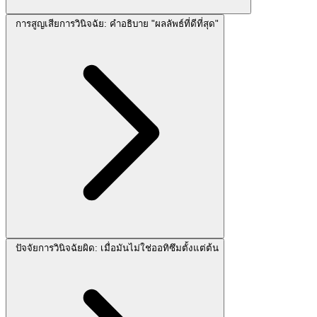
การสูญเสียการวินิจฉัย: คำอธิบาย "ผลลัพธ์ที่ดีที่สุด"
ปัจจัยการวินิจฉัยผิด: เมื่อมันไม่ใช่ออทิซึมตั้งแต่ต้น