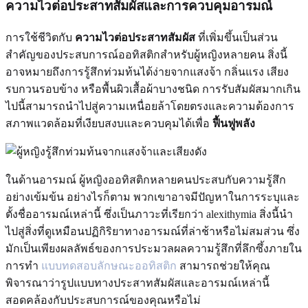
ความไวต่อประสาทสัมผัสและการควบคุมอารมณ์
การใช้ชีวิตกับ
ความไวต่อประสาทสัมผัส
ที่เพิ่มขึ้นเป็นส่วน
สำคัญของประสบการณ์ออทิสติกสำหรับผู้หญิงหลายคน สิ่งนี้
อาจหมายถึงการรู้สึกท่วมท้นได้ง่ายจากแสงจ้า กลิ่นแรง เสียง
รบกวนรอบข้าง หรือพื้นผิวเสื้อผ้าบางชนิด การรับสัมผัสมากเกิน
ไปนี้สามารถนำไปสู่ความเหนื่อยล้าโดยตรงและความต้องการ
สภาพแวดล้อมที่เงียบสงบและควบคุมได้เพื่อ
ฟื้นฟูพลัง
ในด้านอารมณ์ ผู้หญิงออทิสติกหลายคนประสบกับความรู้สึก
อย่างเข้มข้น อย่างไรก็ตาม พวกเขาอาจมีปัญหาในการระบุและ
ตั้งชื่ออารมณ์เหล่านี้ ซึ่งเป็นภาวะที่เรียกว่า alexithymia สิ่งนี้นำ
ไปสู่สิ่งที่ดูเหมือนปฏิกิริยาทางอารมณ์ที่ล่าช้าหรือไม่สมส่วน ซึ่ง
มักเป็นเพียงผลลัพธ์ของการประมวลผลความรู้สึกที่ลึกซึ้งภายใน
การทำ
แบบทดสอบลักษณะออทิสติก
สามารถช่วยให้คุณ
พิจารณาว่ารูปแบบทางประสาทสัมผัสและอารมณ์เหล่านี้
สอดคล้องกับประสบการณ์ของคุณหรือไม่