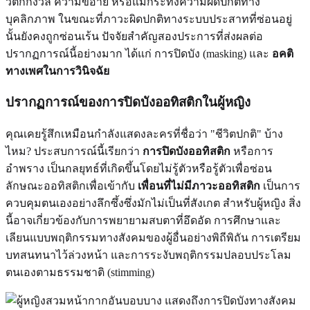
วิตกกังวล ความขี้อาย หรือแม้กระทั่งความผิดปกติทาง
บุคลิกภาพ ในขณะที่ภาวะผิดปกติทางระบบประสาทที่ซ่อนอยู่
นั้นยังคงถูกซ่อนเร้น ปัจจัยสำคัญสองประการที่ส่งผลต่อ
ปรากฏการณ์นี้อย่างมาก ได้แก่ การปิดบัง (masking) และ
อคติ
ทางเพศในการวินิจฉัย
ปรากฏการณ์ของการปิดบังออทิสติกในผู้หญิง
คุณเคยรู้สึกเหมือนกำลังแสดงละครที่ชื่อว่า "ชีวิตปกติ" บ้าง
ไหม? ประสบการณ์นี้เรียกว่า
การปิดบังออทิสติก
หรือการ
อำพราง เป็นกลยุทธ์ที่เกิดขึ้นโดยไม่รู้ตัวหรือรู้ตัวเพื่อซ่อน
ลักษณะออทิสติกเพื่อเข้ากับ
เพื่อนที่ไม่มีภาวะออทิสติก
เป็นการ
ควบคุมตนเองอย่างลึกซึ้งซึ่งมักไม่เป็นที่สังเกต สำหรับผู้หญิง สิ่ง
นี้อาจเกี่ยวข้องกับการพยายามสบตาที่อึดอัด การศึกษาและ
เลียนแบบพฤติกรรมทางสังคมของผู้อื่นอย่างพิถีพิถัน การเตรียม
บทสนทนาไว้ล่วงหน้า และการระงับพฤติกรรมปลอบประโลม
ตนเองตามธรรมชาติ (stimming)