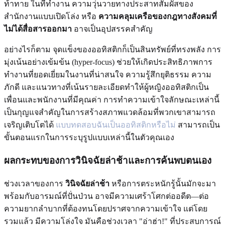
ท้าทาย ในที่ทำงาน ความวุ่นวายทางประสาทสัมผัสของ
สำนักงานแบบเปิดโล่ง หรือ
ความคลุมเครือของกฎทางสังคมที่
ไม่ได้สื่อสารออกมา
อาจเป็นอุปสรรคสำคัญ
อย่างไรก็ตาม จุดแข็งของออทิสติกก็เป็นสินทรัพย์ที่ทรงพลัง การ
มุ่งเน้นอย่างเข้มข้น (hyper-focus) ช่วยให้เกิดประสิทธิภาพการ
ทำงานที่ยอดเยี่ยมในงานที่น่าสนใจ ความรู้สึกยุติธรรม ความ
ภักดี และแนวทางที่เน้นรายละเอียดทำให้ผู้หญิงออทิสติกเป็น
เพื่อนและพนักงานที่มีคุณค่า การทำความเข้าใจลักษณะเหล่านี้
เป็นกุญแจสำคัญในการสร้างสภาพแวดล้อมที่พวกเขาสามารถ
เจริญเติบโตได้
แบบทดสอบฉันเป็นออทิสติกหรือไม่
สามารถเป็น
ขั้นตอนแรกในการระบุรูปแบบเหล่านี้ในตัวคุณเอง
ผลกระทบของการวินิจฉัยล่าช้าและการค้นพบตนเอง
ช่วงเวลาของการ
วินิจฉัยล่าช้า
หรือการตระหนักรู้นั้นมักจะมา
พร้อมกับอารมณ์ที่ปั่นป่วน อาจมีความเศร้าโศกต่ออดีต—ต่อ
ความยากลำบากที่ต้องทนโดยปราศจากความเข้าใจ แต่โดย
รวมแล้ว มีความโล่งใจ มันคือช่วงเวลา "อ่าฮ่า!" ที่ประสบการณ์