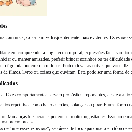
des
e na comunicação tornam-se frequentemente mais evidentes. Estes não s
uldade em compreender a linguagem corporal, expressões faciais ou tom d
niciar ou manter amizades, preferir brincar sozinhos ou ter dificuldade
em figurada podem ser confusos. Podem levar as coisas que você diz mu
s de filmes, livros ou coisas que ouviram. Esta pode ser uma forma de 
plicados
dida. Estes comportamentos servem propósitos importantes, desde a aut
ntos repetitivos como bater as mãos, balançar ou girar. É uma forma nat
um. Mudanças inesperadas podem ser muito angustiantes. Isso pode m
numa ordem precisa.
 de "interesses especiais", são áreas de foco apaixonado em tópicos 