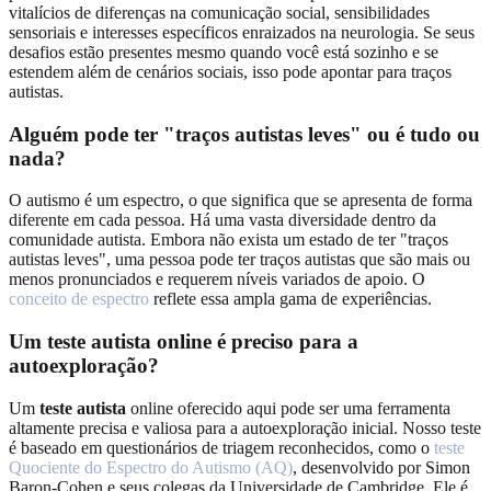
vitalícios de diferenças na comunicação social, sensibilidades
sensoriais e interesses específicos enraizados na neurologia. Se seus
desafios estão presentes mesmo quando você está sozinho e se
estendem além de cenários sociais, isso pode apontar para traços
autistas.
Alguém pode ter "traços autistas leves" ou é tudo ou
nada?
O autismo é um espectro, o que significa que se apresenta de forma
diferente em cada pessoa. Há uma vasta diversidade dentro da
comunidade autista. Embora não exista um estado de ter "traços
autistas leves", uma pessoa pode ter traços autistas que são mais ou
menos pronunciados e requerem níveis variados de apoio. O
conceito de espectro
reflete essa ampla gama de experiências.
Um teste autista online é preciso para a
autoexploração?
Um
teste autista
online oferecido aqui pode ser uma ferramenta
altamente precisa e valiosa para a autoexploração inicial. Nosso teste
é baseado em questionários de triagem reconhecidos, como o
teste
Quociente do Espectro do Autismo (AQ)
, desenvolvido por Simon
Baron-Cohen e seus colegas da Universidade de Cambridge. Ele é