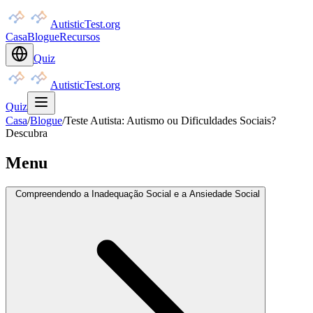
AutisticTest.org
Casa
Blogue
Recursos
Quiz
AutisticTest.org
Quiz
Casa
/
Blogue
/
Teste Autista: Autismo ou Dificuldades Sociais?
Descubra
Menu
Compreendendo a Inadequação Social e a Ansiedade Social