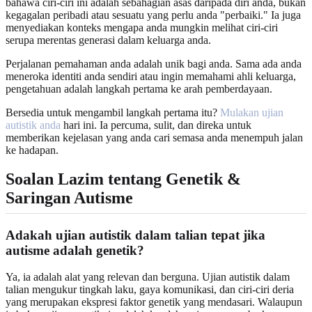
bahawa ciri-ciri ini adalah sebahagian asas daripada diri anda, bukan
kegagalan peribadi atau sesuatu yang perlu anda "perbaiki." Ia juga
menyediakan konteks mengapa anda mungkin melihat ciri-ciri
serupa merentas generasi dalam keluarga anda.
Perjalanan pemahaman anda adalah unik bagi anda. Sama ada anda
meneroka identiti anda sendiri atau ingin memahami ahli keluarga,
pengetahuan adalah langkah pertama ke arah pemberdayaan.
Bersedia untuk mengambil langkah pertama itu?
Mulakan ujian
autistik anda
hari ini. Ia percuma, sulit, dan direka untuk
memberikan kejelasan yang anda cari semasa anda menempuh jalan
ke hadapan.
Soalan Lazim tentang Genetik &
Saringan Autisme
Adakah ujian autistik dalam talian tepat jika
autisme adalah genetik?
Ya, ia adalah alat yang relevan dan berguna. Ujian autistik dalam
talian mengukur tingkah laku, gaya komunikasi, dan ciri-ciri deria
yang merupakan ekspresi faktor genetik yang mendasari. Walaupun