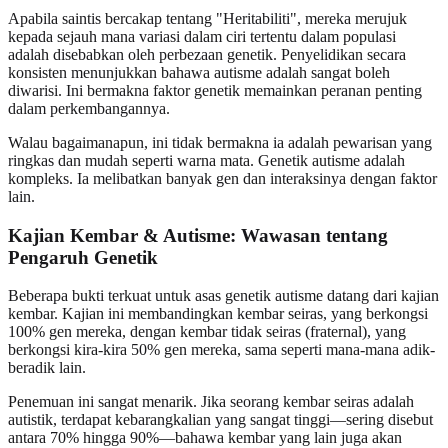
Apabila saintis bercakap tentang "Heritabiliti", mereka merujuk
kepada sejauh mana variasi dalam ciri tertentu dalam populasi
adalah disebabkan oleh perbezaan genetik. Penyelidikan secara
konsisten menunjukkan bahawa autisme adalah sangat boleh
diwarisi. Ini bermakna faktor genetik memainkan peranan penting
dalam perkembangannya.
Walau bagaimanapun, ini tidak bermakna ia adalah pewarisan yang
ringkas dan mudah seperti warna mata. Genetik autisme adalah
kompleks. Ia melibatkan banyak gen dan interaksinya dengan faktor
lain.
Kajian Kembar & Autisme: Wawasan tentang
Pengaruh Genetik
Beberapa bukti terkuat untuk asas genetik autisme datang dari kajian
kembar. Kajian ini membandingkan kembar seiras, yang berkongsi
100% gen mereka, dengan kembar tidak seiras (fraternal), yang
berkongsi kira-kira 50% gen mereka, sama seperti mana-mana adik-
beradik lain.
Penemuan ini sangat menarik. Jika seorang kembar seiras adalah
autistik, terdapat kebarangkalian yang sangat tinggi—sering disebut
antara 70% hingga 90%—bahawa kembar yang lain juga akan