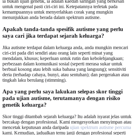
ia bukan ujian genetik, ia adalah kaedah saringan yang berkesan
untuk mengenal pasti ciri-ciri ini. Ketepatannya terletak pada
kemampuannya untuk menyerlahkan corak yang mungkin
menunjukkan anda berada dalam spektrum autisme.
Apakah tanda-tanda spesifik autisme yang perlu
saya cari jika terdapat sejarah keluarga?
Jika autisme terdapat dalam keluarga anda, anda mungkin mencari
ciri-ciri pada diri sendiri atau orang lain seperti minat yang
mendalam, khusus; keperluan untuk rutin dan kebolehjangkaan;
perbezaan dalam komunikasi sosial (seperti merasa sukar untuk
berbual kosong atau lebih suka bahasa yang langsung); sensitiviti
deria (terhadap cahaya, bunyi, atau sentuhan); dan pergerakan atau
tingkah laku berulang (stimming).
Apa yang perlu saya lakukan selepas skor tinggi
pada ujian autisme, terutamanya dengan risiko
genetik keluarga?
Skor tinggi ditambah sejarah keluarga? Itu adalah isyarat jelas untuk
bercakap dengan profesional. Kami mengesyorkan menyimpan atau
mencetak keputusan anda daripada
ujian spektrum autisme percuma
kami. Kemudian, jadualkan temu janji dengan profesional seperti