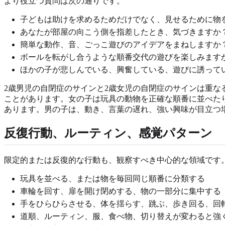
より役立つ質問は次の通りです。
子どもは助けを求めるためだけでなく、見せるために物
あなたが部屋の向こう側を指差したとき、気づきますか
簡単な動作、音、ごっこ遊びのアイデアをまねしますか
ボールを転がし合うような順番交代の遊びを楽しみます
ほかの子が悲しんでいる、興奮している、遊びに誘って
2歳男児の自閉症のサインと2歳女児の自閉症のサインは重
ことがあります。女の子は玩具の動物を正確な順番に並べた
あります。男の子は、動き、言葉の遅れ、強い興味が目立つ
反復行動、ルーティン、感覚パターン
限定的または反復的な行動も、観察すべき中心的な領域です
玩具を並べる、または物を毎回同じ順番に分類する
車輪を回す、扉を開け閉めする、物の一部分に集中する
手をひらひらさせる、体を揺らす、跳ぶ、歩き回る、回
道順、ルーティン、服、食べ物、切り替えが変わると強