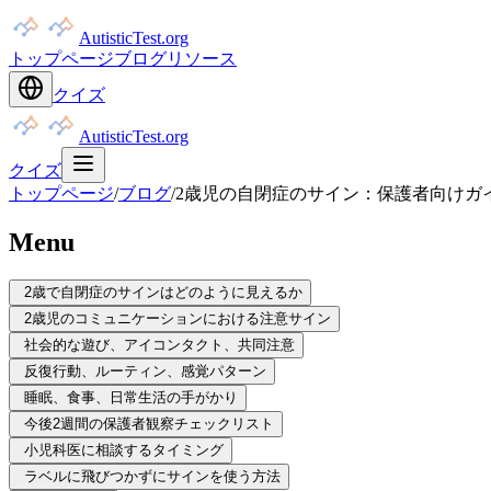
AutisticTest.org
トップページ
ブログ
リソース
クイズ
AutisticTest.org
クイズ
トップページ
/
ブログ
/
2歳児の自閉症のサイン：保護者向けガ
Menu
2歳で自閉症のサインはどのように見えるか
2歳児のコミュニケーションにおける注意サイン
社会的な遊び、アイコンタクト、共同注意
反復行動、ルーティン、感覚パターン
睡眠、食事、日常生活の手がかり
今後2週間の保護者観察チェックリスト
小児科医に相談するタイミング
ラベルに飛びつかずにサインを使う方法