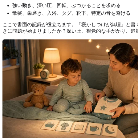
強い動き、深い圧、回転、ぶつかることを求める
散髪、歯磨き、入浴、タグ、靴下、特定の音を避ける
ここで書面の記録が役立ちます。「寝かしつけが無理」と書
きに問題が始まりましたか？深い圧、視覚的な手がかり、追