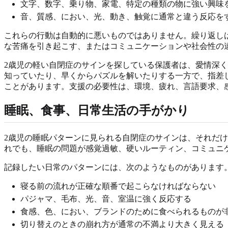
文字、数字、乗り物、家電、特定の種類の物に強い興味
音、質感、におい、光、動き、触覚に通常と違う反応を
これらの行動は自動的に悪いものではありません。繰り返し
な苦痛を引き起こす、またはコミュニケーションや社会性の
2歳児の軽い自閉症のサインを探している保護者は、愛情深
知っていたり、早くからパズルを解いたりする一方で、指差
ことがあります。支援の必要性は、環境、疲れ、言語要求、
睡眠、食事、日常生活の手がかり
2歳児の睡眠パターンに見られる自閉症のサインは、それだ
れでも、睡眠の問題が感覚過敏、硬いルーティン、コミュニ
記録したい日常のパターンには、次のようなものがあります
寝る前の流れが正確な順番で起こらなければならない
パジャマ、毛布、光、音、室温に強く反応する
食感、色、におい、ブランドのために食べられるものが
切り替えのときの崩れ方が通常の不満より大きく見える