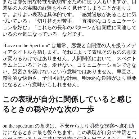
または部分的な特性を説明するために使う人もいますが、自
閉症の人の実際の経験を小さく見せてしまうことがありま
す。よりよい表現は具体的です。「感覚過敏があることに気
づいている」「切り替えが苦手」「直接的なコミュニケーシ
ョンを好む」「これらの長年のパターンが自閉症に関連して
いるのか気になっている」などです。
"Love on the Spectrum" は通常、恋愛と自閉症の人を扱うメデ
ィアタイトルを指します。それによって表現そのものの意味
が変わるわけではありません。人間関係において、スペクト
ラム上にいることは、愛せない、コミュニケーションできな
い、親密さを築けないという意味ではありません。率直さ、
感覚的な快適さ、予測可能な計画、明示的な期待がより重要
になるという意味かもしれません。
この表現が自分に関係していると感じ
るときの穏やかな次の一歩
on the spectrum の意味は、不安からより明確な観察へ進む助
けになるときに最も役立ちます。この表現が自分の生活とつ
ながっているように感じて検索に何度も出てくるなら、問い