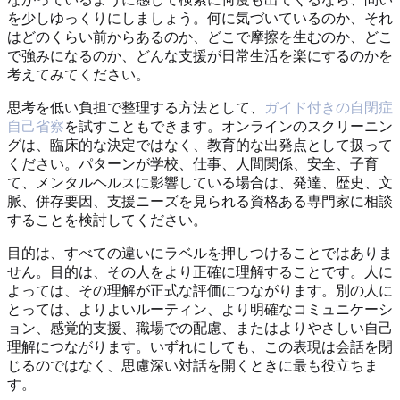
を少しゆっくりにしましょう。何に気づいているのか、それ
はどのくらい前からあるのか、どこで摩擦を生むのか、どこ
で強みになるのか、どんな支援が日常生活を楽にするのかを
考えてみてください。
思考を低い負担で整理する方法として、
ガイド付きの自閉症
自己省察
を試すこともできます。オンラインのスクリーニン
グは、臨床的な決定ではなく、教育的な出発点として扱って
ください。パターンが学校、仕事、人間関係、安全、子育
て、メンタルヘルスに影響している場合は、発達、歴史、文
脈、併存要因、支援ニーズを見られる資格ある専門家に相談
することを検討してください。
目的は、すべての違いにラベルを押しつけることではありま
せん。目的は、その人をより正確に理解することです。人に
よっては、その理解が正式な評価につながります。別の人に
とっては、よりよいルーティン、より明確なコミュニケーシ
ョン、感覚的支援、職場での配慮、またはよりやさしい自己
理解につながります。いずれにしても、この表現は会話を閉
じるのではなく、思慮深い対話を開くときに最も役立ちま
す。