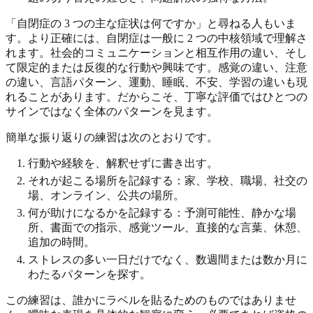
「自閉症の 3 つの主な症状は何ですか」と尋ねる人もいま
す。より正確には、自閉症は一般に 2 つの中核領域で理解さ
れます。社会的コミュニケーションと相互作用の違い、そし
て限定的または反復的な行動や興味です。感覚の違い、注意
の違い、言語パターン、運動、睡眠、不安、学習の違いも現
れることがあります。だからこそ、丁寧な評価ではひとつの
サインではなく全体のパターンを見ます。
簡単な振り返りの練習は次のとおりです。
行動や経験を、解釈せずに書き出す。
それが起こる場所を記録する：家、学校、職場、社交の
場、オンライン、公共の場所。
何が助けになるかを記録する：予測可能性、静かな場
所、書面での指示、感覚ツール、直接的な言葉、休憩、
追加の時間。
ストレスの多い一日だけでなく、数週間または数か月に
わたるパターンを探す。
この練習は、誰かにラベルを貼るためのものではありませ