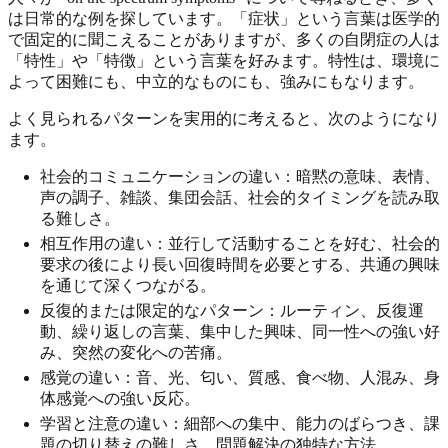
は日常的な例を探しています。「症状」という言葉は医学的
で固定的に聞こえることがありますが、多くの自閉症の人は
「特性」や「特徴」という言葉を好みます。特性は、環境に
よって困難にも、中立的なものにも、強みにもなります。
よく見られるパターンを実用的に考えると、次のようになり
ます。
社会的コミュニケーションの違い：暗黙の意味、表情、
声の調子、雑談、集団会話、社会的タイミングを読み取
る難しさ。
相互作用の違い：並行して活動することを好む、社会的
要求の後により長い回復時間を必要とする、共通の興味
を通じて深くつながる。
反復的または限定的なパターン：ルーティン、反復運
動、繰り返しの言葉、集中した興味、同一性への強い好
み、突然の変化への苦痛。
感覚の違い：音、光、匂い、質感、食べ物、人混み、身
体感覚への強い反応。
学習と注意の違い：細部への集中、能力のばらつき、課
題の切り替えの難しさ、問題解決の独特な方法。