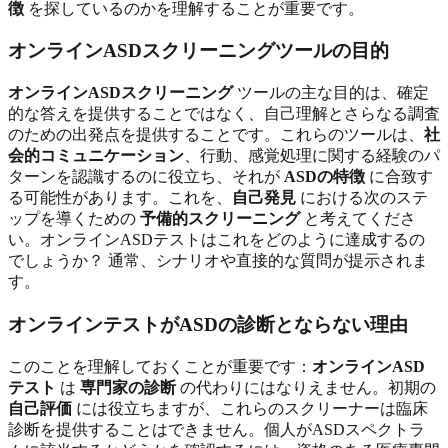
徴
を探しているのかを理解することが重要です。
オンラインASDスクリーニングツールの目的
オンラインASDスクリーニング
ツールの主な目的は、確定
的な答えを提供することではなく、自己理解とさらなる調査
のための出発点を提供することです。これらのツールは、
社
会的コミュニケーション
、行動、感覚処理に関する経験のパ
ターンを認識するのに役立ち、それが
ASDの特徴
に合致す
る可能性があります。これを、
自己発見
における次のステ
ップを導くための
予備的スクリーニング
と考えてくださ
い。オンラインASDテストはこれをどのように達成するの
でしょうか？ 通常、シナリオや直接的な質問が提示されま
す。
オンラインテストがASDの診断とならない理由
このことを理解しておくことが重要です：
オンラインASD
テスト
は
専門家の診断
の代わりにはなりえません。初期の
自己評価
には役立ちますが、これらのスクリーナーは臨床
診断を提供することはできません。個人がASDスペクトラ