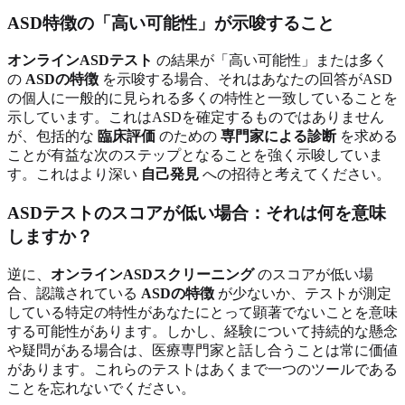
ASD特徴の「高い可能性」が示唆すること
オンラインASDテスト
の結果が「高い可能性」または多く
の
ASDの特徴
を示唆する場合、それはあなたの回答がASD
の個人に一般的に見られる多くの特性と一致していることを
示しています。これはASDを確定するものではありません
が、包括的な
臨床評価
のための
専門家による診断
を求める
ことが有益な次のステップとなることを強く示唆していま
す。これはより深い
自己発見
への招待と考えてください。
ASDテストのスコアが低い場合：それは何を意味
しますか？
逆に、
オンラインASDスクリーニング
のスコアが低い場
合、認識されている
ASDの特徴
が少ないか、テストが測定
している特定の特性があなたにとって顕著でないことを意味
する可能性があります。しかし、経験について持続的な懸念
や疑問がある場合は、医療専門家と話し合うことは常に価値
があります。これらのテストはあくまで一つのツールである
ことを忘れないでください。