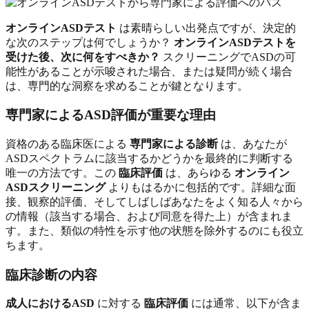
オンラインASDテスト
は素晴らしい出発点ですが、決定的
な次のステップは何でしょうか？
オンラインASDテストを
受けた後、次に何をすべきか？
スクリーニングでASDの可
能性があることが示唆された場合、または疑問が続く場合
は、専門的な洞察を求めることが鍵となります。
専門家によるASD評価が重要な理由
資格のある臨床医による
専門家による診断
は、あなたが
ASDスペクトラムに該当するかどうかを最終的に判断する
唯一の方法です。この
臨床評価
は、あらゆる
オンライン
ASDスクリーニング
よりもはるかに包括的です。詳細な面
接、観察的評価、そしてしばしばあなたをよく知る人々から
の情報（該当する場合、および同意を得た上）が含まれま
す。また、類似の特性を示す他の状態を除外するのにも役立
ちます。
臨床診断の内容
成人におけるASD
に対する
臨床評価
には通常、以下が含ま