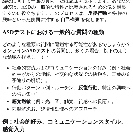
経験に関する一連の質問または記述を提示します。あなたの
回答は、ASDの一般的な特性と比較されるための像を構築
するのに役立ちます。このプロセスは、
反復行動
や独特の
興味といった側面に対する
自己省察
を促します。
ASDテストにおける一般的な質問の種類
どのような種類の質問に遭遇する可能性があるでしょうか？
オンラインASDテスト
の質問は、多くの場合、以下のよう
な領域を探求します：
社会的交流およびコミュニケーションの好み（例：社会
的手がかりの理解、社交的な状況での快適さ、言葉の文
字通りの解釈）。
行動パターン（例：ルーチン、
反復行動
、特定の興味へ
の強い集中）。
感覚過敏
（例：光、音、触覚、質感への反応）。
問題解決および情報処理へのアプローチ。
例：社会的好み、コミュニケーションスタイル、
感覚入力