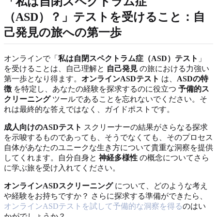
「私は自閉スペクトラム症
（ASD）？」テストを受けること：自
己発見の旅への第一歩
オンラインで「
私は自閉スペクトラム症（ASD）テスト
」
を受けることは、自己理解と
自己発見
の旅における力強い
第一歩となり得ます。
オンラインASDテスト
は、
ASDの特
徴
を特定し、あなたの経験を探求するのに役立つ
予備的ス
クリーニング
ツールであることを忘れないでください。そ
れは最終的な答えではなく、ガイドポストです。
成人向けのASDテスト
スクリーナーの結果がさらなる探求
を示唆するものであっても、そうでなくても、そのプロセス
自体があなたのユニークな生き方について貴重な洞察を提供
してくれます。自分自身と
神経多様性
の概念についてさら
に学ぶ旅を受け入れてください。
オンラインASDスクリーニング
について、どのような考え
や経験をお持ちですか？ さらに探求する準備ができたら、
オンラインASDテストを試して予備的な洞察を得る
のはい
かがでしょうか？