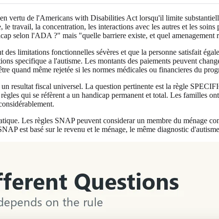
 vertu de l'Americans with Disabilities Act lorsqu'il limite substantielle
le travail, la concentration, les interactions avec les autres et les soin
dicap selon l'ADA ?" mais "quelle barriere existe, et quel amenagement 
t des limitations fonctionnelles sévères et que la personne satisfait éga
tions specifique a l'autisme. Les montants des paiements peuvent changer
t être quand même rejetée si les normes médicales ou financieres du pro
un resultat fiscal universel. La question pertinente est la règle SPECIFI
 règles qui se réfèrent a un handicap permanent et total. Les familles o
t considérablement.
omatique. Les règles SNAP peuvent considerar un membre du ménage comm
SNAP est basé sur le revenu et le ménage, le même diagnostic d'autisme p