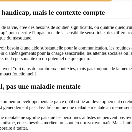
 handicap, mais le contexte compte
s de la vie, cree des besoins de soutien significatifs, ou qualifie quelqu
p" pour decrire l'impact reel de la sensibilite sensorielle, des differen
ique du masquage.
ir besoin d'une aide substantielle pour la communication, les routines 
oin d'aménagements pour la charge sensorielle, les attentes sociales ou 
ce, de la personalite ou du potentiel de quelqu'un.
t souvent "oui dans de nombreux contextes, mais pas toujours de la meme
 impact fonctionnel ?
l, pas une maladie mentale
 ou neurodeveloppementale parce qu'il est lié au developpement cereb
l n'est generalement pas classifié comme une maladie mentale au meme sen
adie mentale ne signifie pas que les personnes autistes ne peuvent pas a
l'autisme, et ces besoins meritent un soutien внимательный. Mais l'aut
raire à traiter.