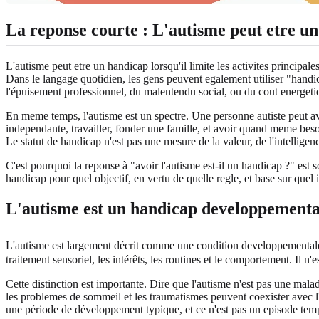
La reponse courte : L'autisme peut etre un
L'autisme peut etre un handicap lorsqu'il limite les activites principale
Dans le langage quotidien, les gens peuvent egalement utiliser "handica
l'épuisement professionnel, du malentendu social, ou du cout energet
En meme temps, l'autisme est un spectre. Une personne autiste peut avo
independante, travailler, fonder une famille, et avoir quand meme bes
Le statut de handicap n'est pas une mesure de la valeur, de l'intelligen
C'est pourquoi la reponse à "avoir l'autisme est-il un handicap ?" es
handicap pour quel objectif, en vertu de quelle regle, et base sur quel
L'autisme est un handicap developpementa
L'autisme est largement décrit comme une condition developpementale
traitement sensoriel, les intérêts, les routines et le comportement. I
Cette distinction est importante. Dire que l'autisme n'est pas une mal
les problemes de sommeil et les traumatismes peuvent coexister avec 
une période de développement typique, et ce n'est pas un episode tempo