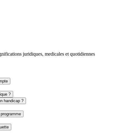
gnifications juridiques, medicales et quotidiennes
ompte
sique ?
un handicap ?
u programme
uette