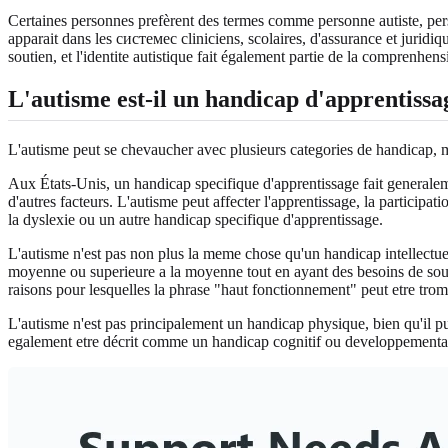
Certaines personnes prefèrent des termes comme personne autiste, perso
apparait dans les системес cliniciens, scolaires, d'assurance et juridi
soutien, et l'identite autistique fait également partie de la comprenhe
L'autisme est-il un handicap d'apprentissage
L'autisme peut se chevaucher avec plusieurs categories de handicap, mai
Aux États-Unis, un handicap specifique d'apprentissage fait generaleme
d'autres facteurs. L'autisme peut affecter l'apprentissage, la participa
la dyslexie ou un autre handicap specifique d'apprentissage.
L'autisme n'est pas non plus la meme chose qu'un handicap intellectuel
moyenne ou superieure a la moyenne tout en ayant des besoins de soutie
raisons pour lesquelles la phrase "haut fonctionnement" peut etre tromp
L'autisme n'est pas principalement un handicap physique, bien qu'il pui
egalement etre décrit comme un handicap cognitif ou developpemental da