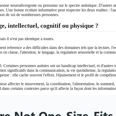
nne neurodivergente ou personne sur le spectre autistique. D'autres util
ques. Une bonne ecriture informative peut respecter les deux realites : l
nsion de soi de nombreuses personnes.
, intellectuel, cognitif ou physique ?
s il n'est pas identique a toutes.
nt reference a des difficultes dans des domaines tels que la lecture, l'
tion en classe, l'attention, le langage, la regulation sensorielle et la c
. Certaines personnes autistes ont un handicap intellectuel, et d'autre
n significatifs dans la communication, la vie quotidienne, la regulation 
euse : elle cache souvent l'effort, l'épuisement et le profil de compétenc
sse affecter le mouvement, la coordination, l'alimentation, le sommeil, 
ns certains contextes parce qu'il affecte la façon dont les informations 