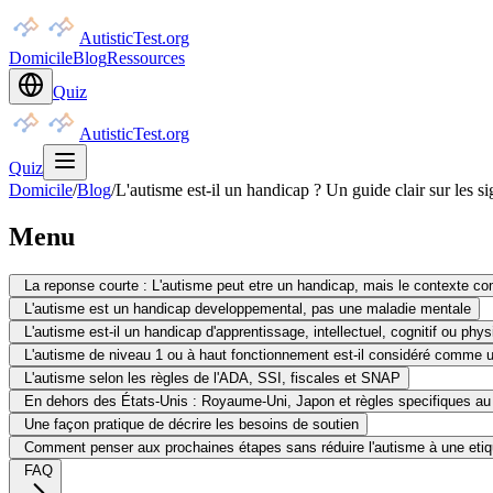
AutisticTest.org
Domicile
Blog
Ressources
Quiz
AutisticTest.org
Quiz
Domicile
/
Blog
/
L'autisme est-il un handicap ? Un guide clair sur les si
Menu
La reponse courte : L'autisme peut etre un handicap, mais le contexte c
L'autisme est un handicap developpemental, pas une maladie mentale
L'autisme est-il un handicap d'apprentissage, intellectuel, cognitif ou phy
L'autisme de niveau 1 ou à haut fonctionnement est-il considéré comme 
L'autisme selon les règles de l'ADA, SSI, fiscales et SNAP
En dehors des États-Unis : Royaume-Uni, Japon et règles specifiques a
Une façon pratique de décrire les besoins de soutien
Comment penser aux prochaines étapes sans réduire l'autisme à une etiq
FAQ