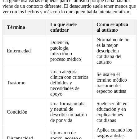
La gente usa varias etiquetas para el autismo porque cada palabra
viene de un contexto diferente. El desacuerdo suele tener menos que
ver con los hechos y más con lo que quien habla intenta enfatizar.
Lo que suele
Cómo se aplica
Término
enfatizar
al autismo
Normalmente no
Dolencia,
es la mejor
patología,
Enfermedad
descripción
infección o
cotidiana del
proceso médico
autismo
Una categoría
Se usa en el
clínica con criterios
término médico
Trastorno
definidos y
trastorno del
necesidades de
espectro autista
apoyo
Una forma amplia
Suele ser útil en
y neutral de
educación y en
Condición
describir un patrón
explicaciones
de por vida
cotidianas
Aplica cuando los
Un marco de
rasgos autistas
Discapacidad
apoyo, acceso o