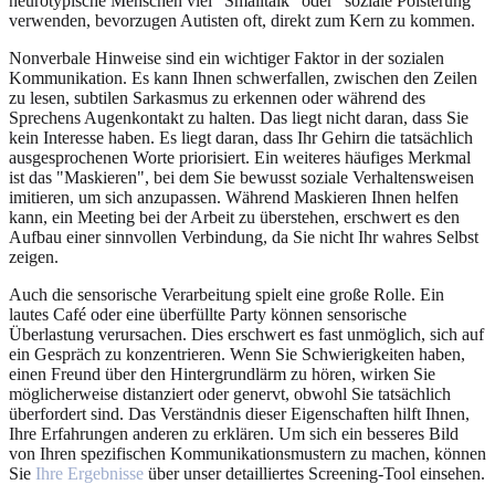
neurotypische Menschen viel "Smalltalk" oder "soziale Polsterung"
verwenden, bevorzugen Autisten oft, direkt zum Kern zu kommen.
Nonverbale Hinweise sind ein wichtiger Faktor in der sozialen
Kommunikation. Es kann Ihnen schwerfallen, zwischen den Zeilen
zu lesen, subtilen Sarkasmus zu erkennen oder während des
Sprechens Augenkontakt zu halten. Das liegt nicht daran, dass Sie
kein Interesse haben. Es liegt daran, dass Ihr Gehirn die tatsächlich
ausgesprochenen Worte priorisiert. Ein weiteres häufiges Merkmal
ist das "Maskieren", bei dem Sie bewusst soziale Verhaltensweisen
imitieren, um sich anzupassen. Während Maskieren Ihnen helfen
kann, ein Meeting bei der Arbeit zu überstehen, erschwert es den
Aufbau einer sinnvollen Verbindung, da Sie nicht Ihr wahres Selbst
zeigen.
Auch die sensorische Verarbeitung spielt eine große Rolle. Ein
lautes Café oder eine überfüllte Party können sensorische
Überlastung verursachen. Dies erschwert es fast unmöglich, sich auf
ein Gespräch zu konzentrieren. Wenn Sie Schwierigkeiten haben,
einen Freund über den Hintergrundlärm zu hören, wirken Sie
möglicherweise distanziert oder genervt, obwohl Sie tatsächlich
überfordert sind. Das Verständnis dieser Eigenschaften hilft Ihnen,
Ihre Erfahrungen anderen zu erklären. Um sich ein besseres Bild
von Ihren spezifischen Kommunikationsmustern zu machen, können
Sie
Ihre Ergebnisse
über unser detailliertes Screening-Tool einsehen.