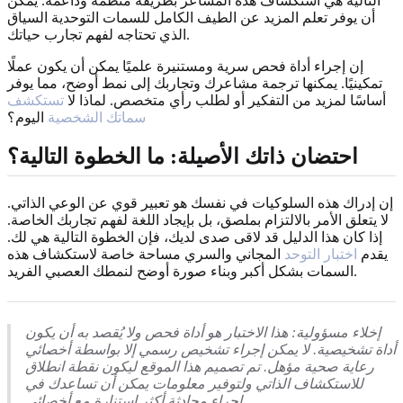
التالية هي استكشاف هذه المشاعر بطريقة منظمة وداعمة. يمكن
أن يوفر تعلم المزيد عن الطيف الكامل للسمات التوحدية السياق
الذي تحتاجه لفهم تجارب حياتك.
إن إجراء أداة فحص سرية ومستنيرة علميًا يمكن أن يكون عملًا
تمكينيًا. يمكنها ترجمة مشاعرك وتجاربك إلى نمط أوضح، مما يوفر
أساسًا لمزيد من التفكير أو لطلب رأي متخصص. لماذا لا
تستكشف
سماتك الشخصية
اليوم؟
احتضان ذاتك الأصيلة: ما الخطوة التالية؟
إن إدراك هذه السلوكيات في نفسك هو تعبير قوي عن الوعي الذاتي.
لا يتعلق الأمر بالالتزام بملصق، بل بإيجاد اللغة لفهم تجاربك الخاصة.
إذا كان هذا الدليل قد لاقى صدى لديك، فإن الخطوة التالية هي لك.
يقدم
اختبار التوحد
المجاني والسري مساحة خاصة لاستكشاف هذه
السمات بشكل أكبر وبناء صورة أوضح لنمطك العصبي الفريد.
إخلاء مسؤولية: هذا الاختبار هو أداة فحص ولا يُقصد به أن يكون
أداة تشخيصية. لا يمكن إجراء تشخيص رسمي إلا بواسطة أخصائي
رعاية صحية مؤهل. تم تصميم هذا الموقع ليكون نقطة انطلاق
للاستكشاف الذاتي ولتوفير معلومات يمكن أن تساعدك في
إجراء محادثة أكثر استنارة مع أخصائي.