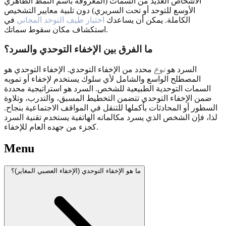
الأشخاص العديد من السمات (المعروفة باسم النمط الظاهري
الأوسع للتوحد أو تحت السريري) دون تلبية معايير التشخيص
الكاملة. يمكن أن يساعدك
اختبار طيف التوحد المجاني
في
استكشاف مكان سقوط سماتك.
ما الفرق بين الإخفاء التوحدي والسرد؟
السرد هو
نوع
محدد من الإخفاء التوحدي. الإخفاء التوحدي هو
المصطلح الواسع والشامل لأي سلوك يستخدم لإخفاء أو تمويه
السمات التوحدية الطبيعية للشخص. السرد هو استراتيجية محددة
ضمن الإخفاء التوحدي تتضمن التخطيط المسبق، والتدرب، وتلاوة
السطور أو المحادثات بأكملها للتنقل في المواقف الاجتماعية بنجاح.
لذا، فإن الشخص الذي يسرد مكالماته الهاتفية يستخدم تقنية السرد
كجزء من جهده العام للإخفاء.
Menu
ما هو الإخفاء التوحدي (الإخفاء العصبي المغاير)؟