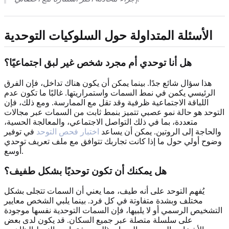
الأسئلة المتداولة حول السلوكيات التوحدية
هل أنا توحدي أم مجرد شخص غير لبق اجتماعيًا؟
هذا سؤال شائع جدًا. بينما يمكن أن يكون هناك تداخل، فإن الفرق
الرئيسي يكمن في نمط السمات واستمراريتها. غالبًا ما تكون عدم
اللباقة الاجتماعية ظرفية وقد تقل مع الممارسة. ومع ذلك، فإن
التوحد هو حالة نمو عصبي تتميز بنمط ثابت من السمات عبر مجالات
متعددة، بما في ذلك التواصل الاجتماعي، والمعالجة الحسية،
والحاجة إلى الروتين. يمكن أن يساعد
اختبار فحص التوحد
في توفير
وضوح أولي حول ما إذا كانت تجاربك تتوافق مع ملف تعريف توحدي
أوسع.
هل يمكنك أن تكون توحديًا بشكل طفيف؟
يُفهم التوحد على أنه طيف، مما يعني أن السمات تتجلى بشكل
مختلف وبشدة متفاوتة في كل فرد. بينما يلبي الشخص معايير
التشخيص الرسمي أو لا يلبيها، فإن السمات التوحدية نفسها موجودة
على سلسلة متصلة عبر جميع السكان. قد يكون لدى بعض