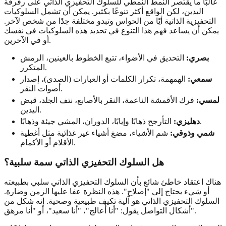
غالبًا ما يقتصر النمط النمطي للسلوك التحفيزي الذاتي على رفرفة
اليدين، لكن الواقع أكثر تنوعًا بكثير. يمكن أن تشمل السلوكيات
التحفيزية الذاتية أيًا من الحواس وتبدو مختلفة جدًا من شخص لآخر.
يمكن أن يساعد فهم هذا التنوع في تحديد هذه السلوكيات في نفسك
أو في الآخرين.
بصري:
التحديق في الأضواء، تتبع الخطوط بالعينين، الرمش
المتكرر.
سمعي:
الهمهمة، تكرار الكلمات أو العبارات (الصدى)، إصدار
أصوات النقر.
لمسي:
فرك الأقمشة الناعمة، النقر بالأصابع، نتف الجلد، قبض
اليدين.
التأرجح ذهابًا وإيابًا، الدوران، المشي جيئة وذهابًا.
دهليزي:
شمي وذوقي:
شم الأشياء، مضغ أشياء غير غذائية مثل أغطية
الأقلام أو الأكمام.
هل السلوك التحفيزي الذاتي سمة سلبية؟
هناك اعتقاد خاطئ شائع بأن السلوك التحفيزي الذاتي سلبي بطبيعته
أو شيء يحتاج إلى "إصلاح". هذه النظرة عفا عليها الزمن وضارة.
السلوك التحفيزي الذاتي هو آلية تكيف طبيعية وصحية. إنه شكل من
أشكال التواصل يقول: "أنا أُعالج"، "أنا سعيد"، أو "أنا مرهق".