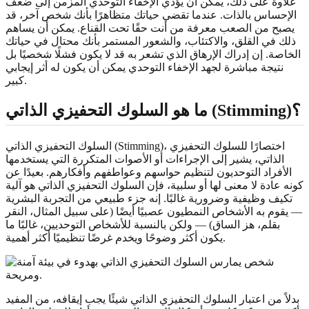
علاوة على ذلك، يمكن أن يؤدي الإخفاء التوحدي المزمن إلى ضعف
الإحساس بالذات. عندما تقضي حياتك متظاهرًا بأنك شخص آخر، قد
يصبح من الصعب معرفة من أنت حقًا تحت القناع. يمكن أن يساهم
ذلك في القلق، والاكتئاب، والشعور المستمر بأنك محتال في حياتك
الخاصة. إن إدراك الإرهاق الذي تشعر به قد لا يكون فشلًا شخصيًا بل
نتيجة مباشرة لجهد الإخفاء التوحدي يمكن أن يكون له أثر إيجابي
كبير.
ما هو السلوك التحفيزي الذاتي (Stimming)؟
السلوك التحفيزي الذاتي (Stimming)، اختصارًا للسلوك التحفيزي
الذاتي، يشير إلى الإجراءات أو الأصوات المتكررة التي يستخدمها
الأفراد التوحديون لتنظيم حواسهم وعواطفهم وأفكارهم. بعيدًا عن
كونه عادة لا معنى لها أو سلبية، فإن السلوك التحفيزي الذاتي هو آلية
تكيف وظيفية وضرورية غالبًا. إنه جزء طبيعي من التجربة البشرية
— يقوم به الأشخاص النمطيون عصبيًا أيضًا (على سبيل المثال، النقر
بقلم، هز الساق) — ولكن بالنسبة للأشخاص التوحديين، غالبًا ما
يكون أكثر وضوحًا ويخدم غرضًا تنظيميًا أكثر أهمية.
بدلاً من اعتبار السلوك التحفيزي الذاتي شيئًا يجب إيقافه، من المفيد