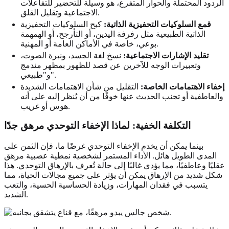
الردود المحتملة والحوار المتفرع، هو وسيلة للتحضير للتفاعلات
الاجتماعية وتقليل القلق.
قمع السلوكيات التحفيزية الذاتية:
كبح السلوكيات التحفيزية
الذاتية الطبيعية مثل رفرفة اليدين، أو التأرجح، أو الهمهمة
بوعي، خاصة في الأماكن العامة أو المهنية.
تقليد الإشارات الاجتماعية:
نسخ لغة الجسد، ونبرة الصوت،
وتعبيرات الوجه للآخرين عن قصد للظهور بمظهر مندمج
و"طبيعي".
إخفاء الاهتمامات الخاصة:
التقليل من شأن الاهتمامات الشديدة
والعاطفية أو تجنب الحديث عنها خوفًا من أن يُنظر إليه على أنه
هوس أو غريب.
التكلفة الخفية: لماذا الإخفاء التوحدي مرهق جدًا
بينما يمكن أن يخدم الإخفاء التوحدي غرضًا ما، فإن الثمن على
المدى الطويل هائل. الأداء المستمر لشخصية نمطية عصبية مرهق
عقليًا وعاطفيًا، مما يؤدي غالبًا إلى حالة تُعرف بالإرهاق التوحدي. هذا
شكل شديد من الإرهاق يمكن أن يؤثر على جميع مجالات الحياة، مما
يتسبب في فقدان المهارات، وزيادة الحساسية الحسية، والتعب
الشديد.