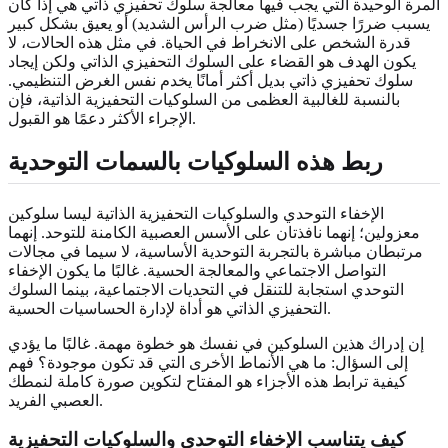
المرة الوحيدة التي يجب فيها معالجة سلوك تحفيزي ذاتي هي إذا كان
يسبب ضررًا جسديًا (مثل ضرب الرأس الشديد) أو يعيق بشكل كبير
قدرة الشخص على الانخراط في الحياة. في مثل هذه الحالات، لا
يكون الهدف هو القضاء على السلوك التحفيزي الذاتي ولكن إيجاد
سلوك تحفيزي ذاتي بديل أكثر أمانًا يخدم نفس الغرض التنظيمي.
بالنسبة للغالبية العظمى من السلوكيات التحفيزية الذاتية، فإن
الإجراء الأكثر دعمًا هو القبول.
ربط هذه السلوكيات بالسمات التوحدية
الإخفاء التوحدي والسلوكيات التحفيزية الذاتية ليسا سلوكين
معزولين؛ إنهما نافذتان على الأسس العصبية الكامنة للتوحد. إنهما
مرتبطان مباشرة بالتجربة التوحدية الأساسية، لا سيما في مجالات
التواصل الاجتماعي والمعالجة الحسية. غالبًا ما يكون الإخفاء
التوحدي استجابة للتنقل في التحديات الاجتماعية، بينما السلوك
التحفيزي الذاتي هو أداة لإدارة الحساسيات الحسية.
إن إدراك هذين السلوكين في نفسك هو خطوة مهمة. غالبًا ما يؤدي
إلى السؤال: ما هي الأنماط الأخرى التي قد تكون موجودة؟ فهم
كيفية ترابط هذه الأجزاء هو المفتاح لتكوين صورة كاملة لنمطك
العصبي الفريد.
كيف يتناسب الإخفاء التوحدي والسلوكيات التحفيزية