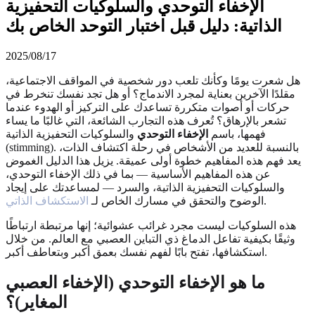
الإخفاء التوحدي والسلوكيات التحفيزية
الذاتية: دليل قبل اختبار التوحد الخاص بك
2025/08/17
هل شعرت يومًا وكأنك تلعب دور شخصية في المواقف الاجتماعية،
مقلدًا الآخرين بعناية لمجرد الاندماج؟ أو هل تجد نفسك تنخرط في
حركات أو أصوات متكررة تساعدك على التركيز أو الهدوء عندما
تشعر بالإرهاق؟ تُعرف هذه التجارب الشائعة، التي غالبًا ما يساء
فهمها، باسم
الإخفاء التوحدي
والسلوكيات التحفيزية الذاتية
(stimming). بالنسبة للعديد من الأشخاص في رحلة اكتشاف الذات،
يعد فهم هذه المفاهيم خطوة أولى عميقة. يزيل هذا الدليل الغموض
عن هذه المفاهيم الأساسية — بما في ذلك الإخفاء التوحدي،
والسلوكيات التحفيزية الذاتية، والسرد — لمساعدتك على إيجاد
.
الوضوح والتحقق في مسارك الخاص لـ
الاستكشاف الذاتي
هذه السلوكيات ليست مجرد غرائب عشوائية؛ إنها مرتبطة ارتباطًا
وثيقًا بكيفية تفاعل الدماغ ذي التباين العصبي مع العالم. من خلال
استكشافها، تفتح بابًا لفهم نفسك بعمق أكبر وبتعاطف أكبر.
ما هو الإخفاء التوحدي (الإخفاء العصبي
المغاير)؟