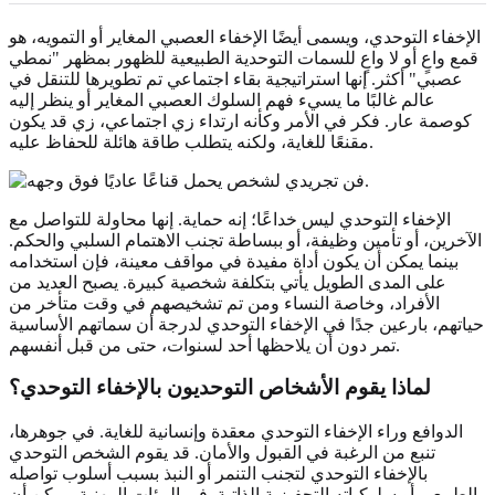
الإخفاء التوحدي، ويسمى أيضًا الإخفاء العصبي المغاير أو التمويه، هو
قمع واعٍ أو لا واعٍ للسمات التوحدية الطبيعية للظهور بمظهر "نمطي
عصبي" أكثر. إنها استراتيجية بقاء اجتماعي تم تطويرها للتنقل في
عالم غالبًا ما يسيء فهم السلوك العصبي المغاير أو ينظر إليه
كوصمة عار. فكر في الأمر وكأنه ارتداء زي اجتماعي، زي قد يكون
مقنعًا للغاية، ولكنه يتطلب طاقة هائلة للحفاظ عليه.
الإخفاء التوحدي ليس خداعًا؛ إنه حماية. إنها محاولة للتواصل مع
الآخرين، أو تأمين وظيفة، أو ببساطة تجنب الاهتمام السلبي والحكم.
بينما يمكن أن يكون أداة مفيدة في مواقف معينة، فإن استخدامه
على المدى الطويل يأتي بتكلفة شخصية كبيرة. يصبح العديد من
الأفراد، وخاصة النساء ومن تم تشخيصهم في وقت متأخر من
حياتهم، بارعين جدًا في الإخفاء التوحدي لدرجة أن سماتهم الأساسية
تمر دون أن يلاحظها أحد لسنوات، حتى من قبل أنفسهم.
لماذا يقوم الأشخاص التوحديون بالإخفاء التوحدي؟
الدوافع وراء الإخفاء التوحدي معقدة وإنسانية للغاية. في جوهرها،
تنبع من الرغبة في القبول والأمان. قد يقوم الشخص التوحدي
بالإخفاء التوحدي لتجنب التنمر أو النبذ بسبب أسلوب تواصله
الطبيعي أو سلوكياته التحفيزية الذاتية. في البيئات المهنية، يمكن أن