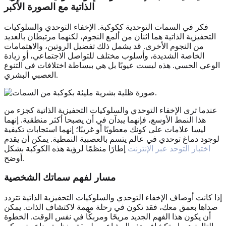
الذاتية مع الصورة الأكبر
فكر في السمات التوحدية ككوكبة. الإخفاء التوحدي والسلوكيات
التحفيزية الذاتية هما اثنان من ألمع النجوم، لكنهما مرتبطان بالعديد
من النجوم الأخرى. قد يشمل ذلك تفضيل الروتين، والاهتمامات
الخاصة الشديدة، وأسلوب مختلف للتواصل الاجتماعي، أو زيادة
الوعي الحسي. هذه ليست عيوبًا بل هي ببساطة اختلافات في التنوع
العصبي البشري.
عندما ترى الإخفاء التوحدي والسلوكيات التحفيزية الذاتية كجزء من
هذا النمط الأوسع، فإنهما يبدآن في أن يصبحا أكثر منطقية. إنهما
ليسا علامات على كونك معطوبًا أو غريبًا؛ إنهما استجابات تكيفية
لوجود دماغ توحدي في عالم يتسم بالعصبية النمطية. يمكن أن يقدم
اختبار التوحد عبر الإنترنت
إطارًا منظمًا لرؤية هذه الكوكبة بشكل
أوضح.
مسار لفهم سماتك الشخصية
إذا كانت أوصاف الإخفاء التوحدي والسلوكيات التحفيزية الذاتية تتردد
صداها بعمق معك، فقد تكون في رحلة مهمة لاكتشاف الذات. يمكن
أن يكون هذا الفهم الجديد مريحًا ومربكًا في نفس الوقت. الخطوة