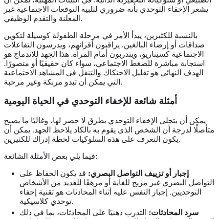
يشعر الإخفاء التوحدي بأنه ضروري لتلبية التوقعات الاجتماعية غير
المعلنة والتقدم الوظيفي.
بالنسبة للكثيرين، يبدأ الأمر في مرحلة الطفولة كوسيلة لتكوين
صداقات أو إرضاء البالغين. يراقبون أقرانهم، ويدرسون التفاعلات
الاجتماعية كسيناريو، ويتدربون أمام المرآة. هذا الجهد للاندماج هو
استجابة مباشرة للضغط الاجتماعي، سواء كان حقيقيًا أو متصورًا.
الهدف النهائي هو تقليل الاحتكاك والتنقل في المشاهد الاجتماعية
التي يمكن أن تبدو مربكة وغير مرحبة.
أمثلة شائعة للإخفاء التوحدي في الحياة اليومية
يمكن أن يتجلى الإخفاء التوحدي بطرق لا حصر لها، وغالبًا ما يصبح
متأصلًا لدرجة أن الشخص الذي يقوم به بالكاد يلاحظ الجهد. يمكن أن
يكون التعرف على هذه السلوكيات لحظة إدراك للكثيرين.
فيما يلي بعض الأمثلة الشائعة:
إجبار أو تزييف التواصل البصري:
قد يكون الحفاظ على
التواصل البصري غير مريح للغاية أو مرهقًا للعديد من الأشخاص
التوحديين. إجبار النفس عليه أثناء المحادثات هو تقنية إخفاء
توحدي كلاسيكية.
سرد المحادثات:
التدرب ذهنيًا على المحادثات، بما في ذلك